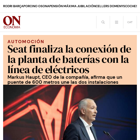
RODRI BARÇA
PORCINO OSONA
PENSIÓN MÁXIMA JUBILACIÓN
CELLERS DOMENYS
COCHES 
AUTOMOCIÓN
Seat finaliza la conexión de
la planta de baterías con la
línea de eléctricos
Markus Haupt, CEO de la compañía, afirma que un
puente de 600 metros une las dos instalaciones