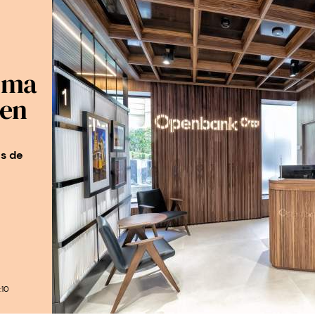
ima
 en
os de
:10