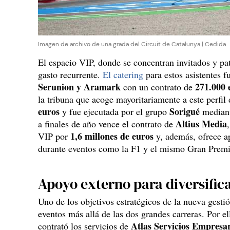
Imagen de archivo de una grada del Circuit de Catalunya | Cedida
El espacio VIP, donde se concentran invitados y pat
gasto recurrente.
El catering
para estos asistentes f
Serunion y Aramark
271.000 
con un contrato de
la tribuna que acoge mayoritariamente a este perfil
euros
Sorigué
y fue ejecutada por el grupo
mediant
Altius Media
a finales de año vence el contrato de
1,6 millones de euros
VIP por
y, además, ofrece ap
durante eventos como la F1 y el mismo Gran Prem
Apoyo externo para diversific
Uno de los objetivos estratégicos de la nueva gestió
eventos más allá de las dos grandes carreras. Por ell
Atlas Servicios Empresar
contrató los servicios de