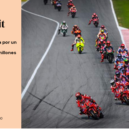
it
a por un
illones
30