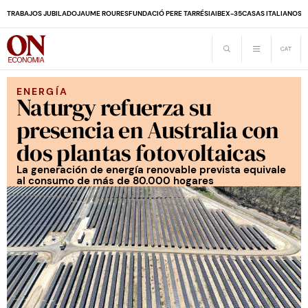
TRABAJOS JUBILADO
JAUME ROURES
FUNDACIÓ PERE TARRÉS
IA
IBEX-35
CASAS ITALIANOS
D
ENERGÍA
Naturgy refuerza su
presencia en Australia con
dos plantas fotovoltaicas
La generación de energía renovable prevista equivale
al consumo de más de 80.000 hogares