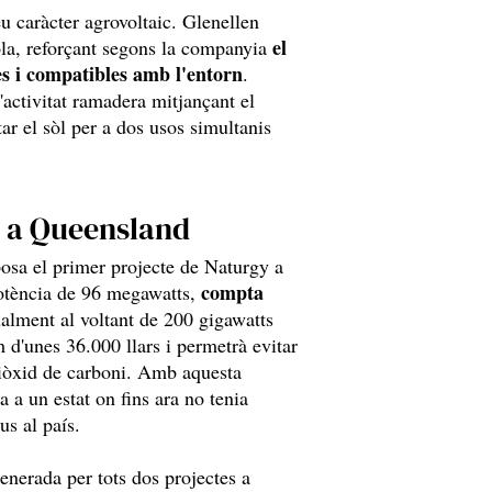
seu caràcter agrovoltaic. Glenellen
el
cola, reforçant segons la companyia
s i compatibles amb l'entorn
.
l'activitat ramadera mitjançant el
tar el sòl per a dos usos simultanis
e a Queensland
posa el primer projecte de Naturgy a
compta
potència de 96 megawatts,
alment al voltant de 200 gigawatts
d'unes 36.000 llars i permetrà evitar
diòxid de carboni. Amb aquesta
 a un estat on fins ara no tenia
us al país.
enerada per tots dos projectes a