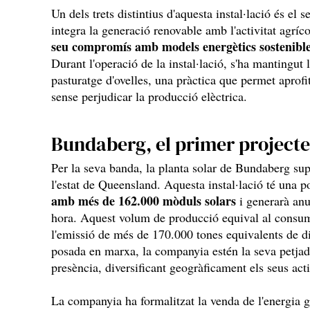
Un dels trets distintius d'aquesta instal·lació és el 
integra la generació renovable amb l'activitat agrí
seu compromís amb models energètics sostenible
Durant l'operació de la instal·lació, s'ha mantingut 
pasturatge d'ovelles, una pràctica que permet aprofi
sense perjudicar la producció elèctrica.
Bundaberg, el primer project
Per la seva banda, la planta solar de Bundaberg su
l'estat de Queensland. Aquesta instal·lació té una 
amb més de 162.000 mòduls solars
i generarà anu
hora. Aquest volum de producció equival al consum 
l'emissió de més de 170.000 tones equivalents de 
posada en marxa, la companyia estén la seva petjada
presència, diversificant geogràficament els seus acti
La companyia ha formalitzat la venda de l'energia g