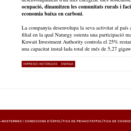
ocupació, dinamitzen les comunitats rurals i faci
economia baixa en carboni
.
La companyia desenvolupa la seva activitat al país
filial en la qual Naturgy ostenta una participació m
Kuwait Investment Authority controla el 25% resta
una capacitat instal·lada total de més de 5,27 gigawa
EMPRESES HISTÒRIQUES
ENERGIA
U-NOS
TERMES I CONDICIONS D'ÚS
POLÍTICA DE PRIVACITAT
POLÍTICA DE COOKIE