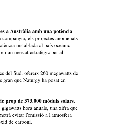
ues a Austràlia amb una potència
a companyia, els projectes anomenats
tència instal·lada al país oceànic
 en un mercat estratègic per al
·les del Sud, ofereix 260 megawatts de
més gran que Naturgy ha posat en
 de prop de 373.000 mòduls solars
.
 gigawatts hora anuals, una xifra que
etrà evitar l'emissió a l'atmosfera
xid de carboni.