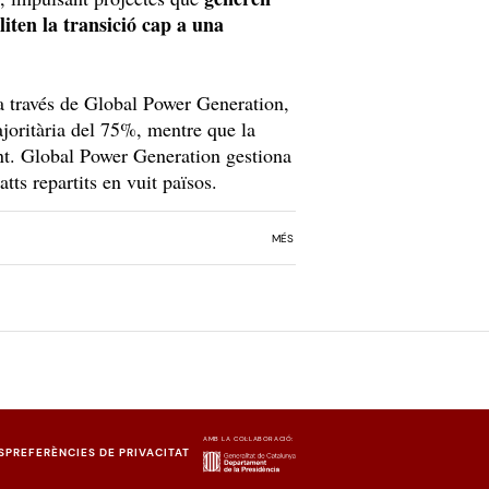
liten la transició cap a una
 a través de Global Power Generation,
ajoritària del 75%, mentre que la
nt. Global Power Generation gestiona
tts repartits en vuit països.
MÉS
AMB LA COL·LABORACIÓ:
S
PREFERÈNCIES DE PRIVACITAT