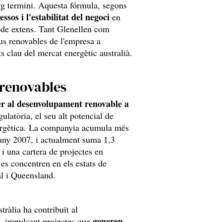
rg termini. Aquesta fórmula, segons
essos i l'estabilitat del negoci
en
ode extens. Tant Glenellen com
ius renovables de l'empresa a
s clau del mercat energètic australià.
 renovables
er al desenvolupament renovable a
gulatòria, el seu alt potencial de
nergètica. La companyia acumula més
l'any 2007, i actualment suma 1,3
i una cartera de projectes en
es concentren en els estats de
al i Queensland.
tràlia ha contribuït al
generen
, impulsant projectes que