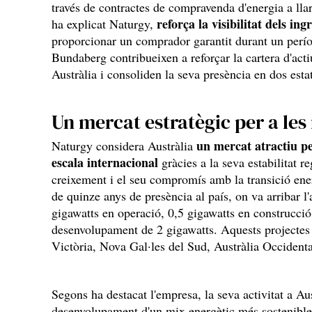
través de contractes de compravenda d'energia a lla
reforça la visibilitat dels ingr
ha explicat Naturgy,
proporcionar un comprador garantit durant un perí
Bundaberg contribueixen a reforçar la cartera d'act
Austràlia i consoliden la seva presència en dos estat
Un mercat estratègic per a les
un mercat atractiu p
Naturgy considera Austràlia
escala internacional
gràcies a la seva estabilitat re
creixement i el seu compromís amb la transició e
de quinze anys de presència al país, on va arribar 
gigawatts en operació, 0,5 gigawatts en construcció 
desenvolupament de 2 gigawatts. Aquests projectes 
Victòria, Nova Gal·les del Sud, Austràlia Occident
Segons ha destacat l'empresa, la seva activitat a Aus
desenvolupament d'un mix energètic més sostenible