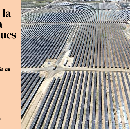
 la
a
dues
és de
8