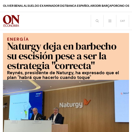
OLIVER BENALAL
SUELDO EXAMINADOR DGT
BANCA ESPAÑOLA
RODRI BARÇA
PORCINO OS
ENERGÍA
Naturgy deja en barbecho
su escisión pese a ser la
estrategia "correcta"
Reynés, presidente de Naturgy, ha expresado que el
plan "habrá que hacerlo cuando toque"