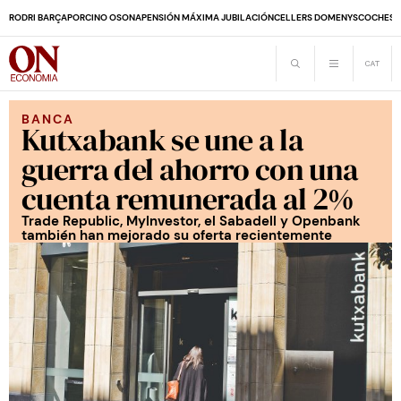
RODRI BARÇA
PORCINO OSONA
PENSIÓN MÁXIMA JUBILACIÓN
CELLERS DOMENYS
COCHES 
BANCA
Kutxabank se une a la
guerra del ahorro con una
cuenta remunerada al 2%
Trade Republic, MyInvestor, el Sabadell y Openbank
también han mejorado su oferta recientemente