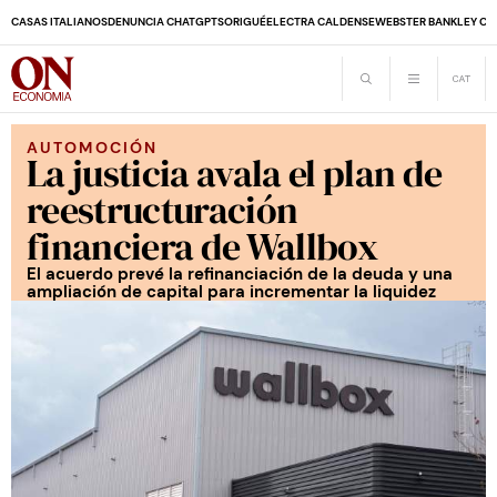
CASAS ITALIANOS
DENUNCIA CHATGPT
SORIGUÉ
ELECTRA CALDENSE
WEBSTER BANK
LEY CO
AUTOMOCIÓN
La justicia avala el plan de
reestructuración
financiera de Wallbox
El acuerdo prevé la refinanciación de la deuda y una
ampliación de capital para incrementar la liquidez