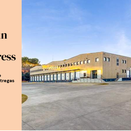
un
ress
o
ntregas