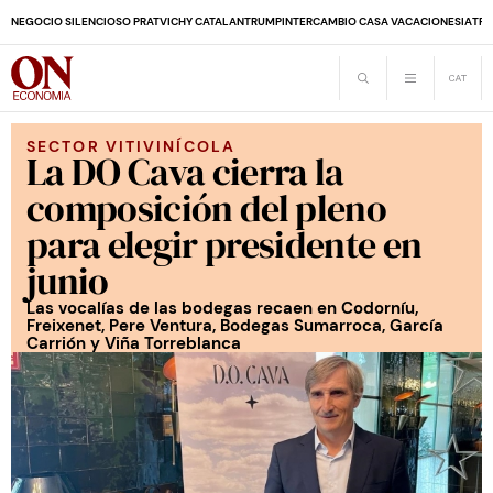
NEGOCIO SILENCIOSO PRAT
VICHY CATALAN
TRUMP
INTERCAMBIO CASA VACACIONES
IA
TRA
SECTOR VITIVINÍCOLA
La DO Cava cierra la
composición del pleno
para elegir presidente en
junio
Las vocalías de las bodegas recaen en Codorníu,
Freixenet, Pere Ventura, Bodegas Sumarroca, García
Carrión y Viña Torreblanca