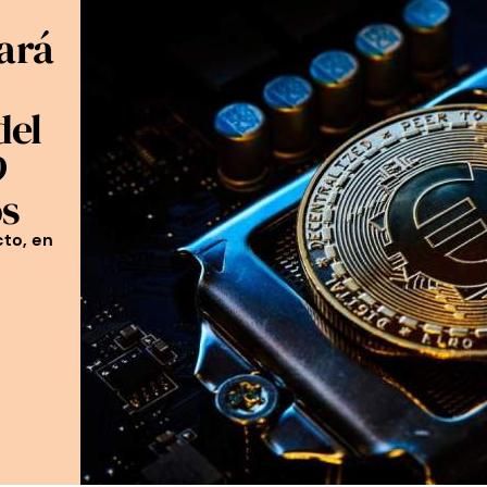
ará
del
9
os
cto, en