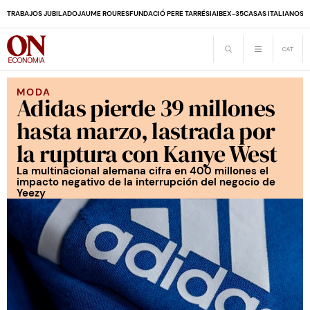
TRABAJOS JUBILADO
JAUME ROURES
FUNDACIÓ PERE TARRÉS
IA
IBEX-35
CASAS ITALIANOS
D
MODA
Adidas pierde 39 millones
hasta marzo, lastrada por
la ruptura con Kanye West
La multinacional alemana cifra en 400 millones el
impacto negativo de la interrupción del negocio de
Yeezy