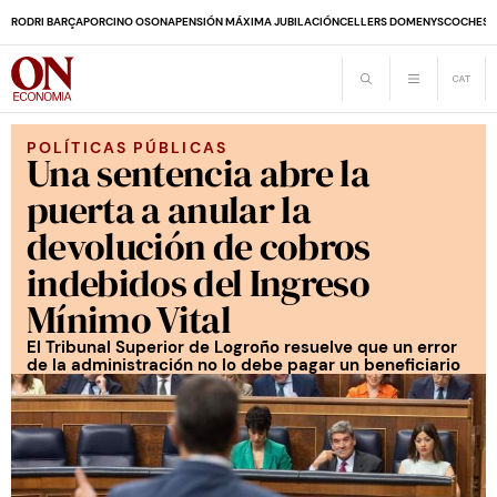
RODRI BARÇA
PORCINO OSONA
PENSIÓN MÁXIMA JUBILACIÓN
CELLERS DOMENYS
COCHES 
POLÍTICAS PÚBLICAS
Una sentencia abre la
puerta a anular la
devolución de cobros
indebidos del Ingreso
Mínimo Vital
El Tribunal Superior de Logroño resuelve que un error
de la administración no lo debe pagar un beneficiario