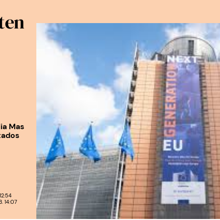
ten
lia Mas
tados
12:54
. 14:07