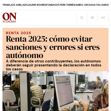
TRABAJOS JUBILADO
JAUME ROURES
FUNDACIÓ PERE TARRÉS
IA
IBEX-35
CASAS ITALIANOS
D
RENTA 2025
Renta 2025: cómo evitar
sanciones y errores si eres
autónomo
A diferencia de otros contribuyentes, los autónomos
deberán seguir presentando la declaración en todos
los casos