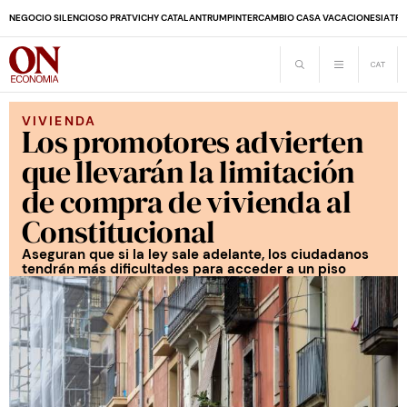
NEGOCIO SILENCIOSO PRAT
VICHY CATALAN
TRUMP
INTERCAMBIO CASA VACACIONES
IA
TRA
VIVIENDA
Los promotores advierten
que llevarán la limitación
de compra de vivienda al
Constitucional
Aseguran que si la ley sale adelante, los ciudadanos
tendrán más dificultades para acceder a un piso