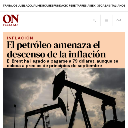
TRABAJOS JUBILADO
JAUME ROURES
FUNDACIÓ PERE TARRÉS
IA
IBEX-35
CASAS ITALIANOS
D
INFLACIÓN
El petróleo amenaza el
descenso de la inflación
El Brent ha llegado a pagarse a 79 dólares, aunque se
coloca a precios de principios de septiembre