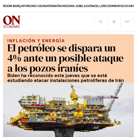
RODRI BARÇA
PORCINO OSONA
PENSIÓN MÁXIMA JUBILACIÓN
CELLERS DOMENYS
COCHES 
INFLACIÓN Y ENERGÍA
El petróleo se dispara un
4% ante un posible ataque
a los pozos iraníes
Biden ha reconocido este jueves que se está
estudiando atacar instalaciones petrolíferas de Irán