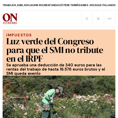
TRABAJOS JUBILADO
JAUME ROURES
FUNDACIÓ PERE TARRÉS
IA
IBEX-35
CASAS ITALIANOS
D
IMPUESTOS
Luz verde del Congreso
para que el SMI no tribute
en el IRPF
Se aprueba una deducción de 340 euros para las
rentas del trabajo de hasta 16.576 euros brutos y el
SMI queda exento