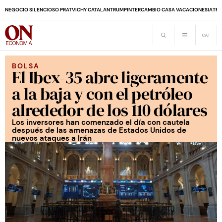
NEGOCIO SILENCIOSO PRAT
VICHY CATALAN
TRUMP
INTERCAMBIO CASA VACACIONES
IA
TRA
BOLSA
El Ibex-35 abre ligeramente
a la baja y con el petróleo
alrededor de los 110 dólares
Los inversores han comenzado el día con cautela
después de las amenazas de Estados Unidos de
nuevos ataques a Irán