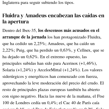
Inglaterra para seguir subiendo los tipos.
Fluidra y Amadeus encabezan las caídas en
la apertura
los descensos más acusados en el
Dentro del Ibex-35,
arranque de la jornada
los han protagonizado Fluidra,
que ha cedido un 2,25%; Amadeus, que ha caído un
2,22%; Puig, que ha perdido un 0,63%, y Cellnex, que se
ha dejado un 0,62%. En el extremo opuesto, las
principales subidas han sido para Acerinox (+1,46%),
Solaria (+1,24%) y ArcelorMittal (+1,24%). Los valores
siderúrgicos y energéticos han comenzado con fuerza,
aprovechando la leve moderación del precio del crudo. El
resto de principales plazas europeas también ha abierto
con signo negativo. Hacia las nueve de la mañana, el Ftse
100 de Londres cedía un 0,4%; el Cac 40 de París caía
casi un 0,1%, y el Dax de Fráncfort perdía un 0,2%. Solo