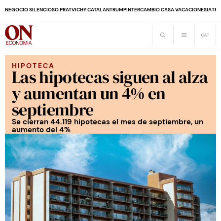
NEGOCIO SILENCIOSO PRAT
VICHY CATALAN
TRUMP
INTERCAMBIO CASA VACACIONES
IA
TRA
HIPOTECA
Las hipotecas siguen al alza
y aumentan un 4% en
septiembre
Se cierran 44.119 hipotecas el mes de septiembre, un
aumento del 4%