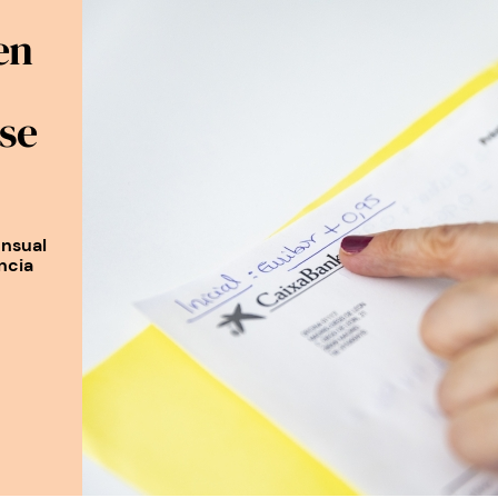
en
se
ensual
ncia