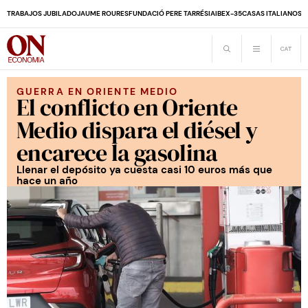
TRABAJOS JUBILADO
JAUME ROURES
FUNDACIÓ PERE TARRÉS
IA
IBEX-35
CASAS ITALIANOS
D
GUERRA EN ORIENTE MEDIO
El conflicto en Oriente
Medio dispara el diésel y
encarece la gasolina
Llenar el depósito ya cuesta casi 10 euros más que
hace un año