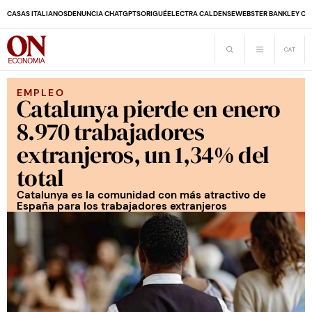
CASAS ITALIANOS
DENUNCIA CHATGPT
SORIGUÉ
ELECTRA CALDENSE
WEBSTER BANK
LEY CO
EMPLEO
Catalunya pierde en enero
8.970 trabajadores
extranjeros, un 1,34% del
total
Catalunya es la comunidad con más atractivo de
España para los trabajadores extranjeros