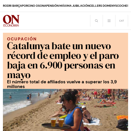
RODRI BARÇA
PORCINO OSONA
PENSIÓN MÁXIMA JUBILACIÓN
CELLERS DOMENYS
COCHES 
OCUPACIÓN
Catalunya bate un nuevo
récord de empleo y el paro
baja en 6.900 personas en
mayo
El número total de afiliados vuelve a superar los 3,9
millones