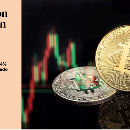
on
un
44%
sado