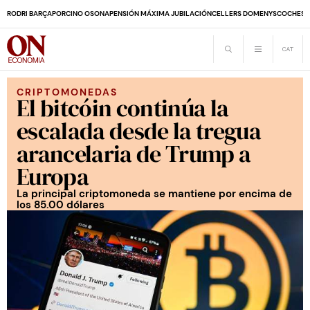
RODRI BARÇA
PORCINO OSONA
PENSIÓN MÁXIMA JUBILACIÓN
CELLERS DOMENYS
COCHES 
CRIPTOMONEDAS
El bitcóin continúa la
escalada desde la tregua
arancelaria de Trump a
Europa
La principal criptomoneda se mantiene por encima de
los 85.00 dólares