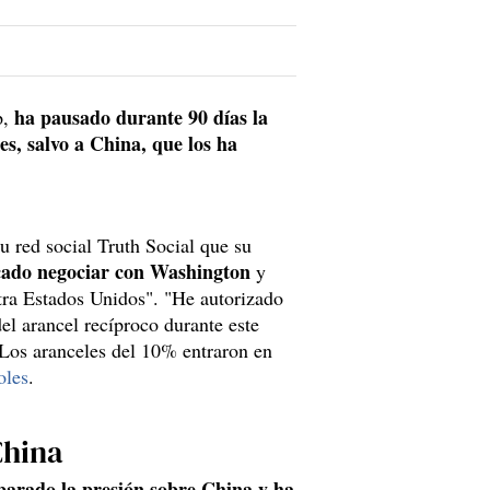
ha pausado durante 90 días la
p,
es, salvo a China, que los ha
u red social Truth Social que su
cado negociar con Washington
y
ra Estados Unidos". "He autorizado
l arancel recíproco durante este
Los aranceles del 10% entraron en
oles
.
China
parado la presión sobre China y ha