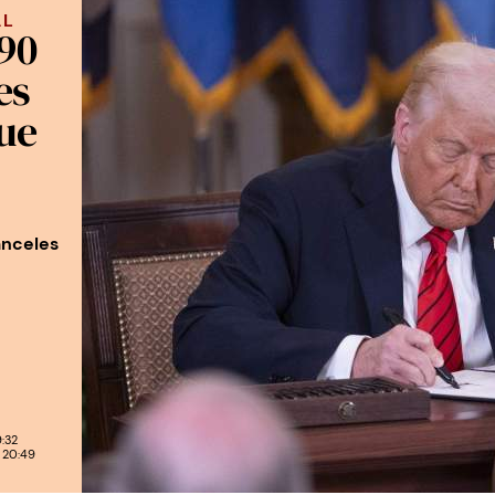
AL
90
es
que
anceles
:32
 20:49