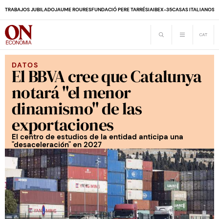
TRABAJOS JUBILADO
JAUME ROURES
FUNDACIÓ PERE TARRÉS
IA
IBEX-35
CASAS ITALIANOS
D
DATOS
El BBVA cree que Catalunya
notará "el menor
dinamismo" de las
exportaciones
El centro de estudios de la entidad anticipa una
"desaceleración" en 2027