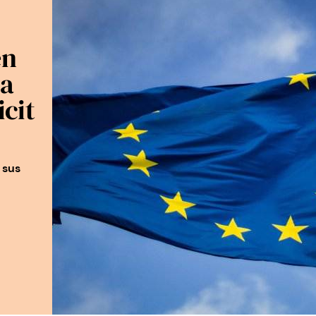
en
ea
icit
 sus