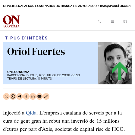
OLIVER BENALAL
SOU EXAMINADOR DGT
BANCA ESPANYOLA
RODRI BARÇA
PORCÍ OSONA
PE
TIPUS D'INTERÈS
Oriol Fuertes
ON ECONOMIA
BARCELONA. DIJOUS, 9 DE JULIOL DE 2026. 05:30
TEMPS DE LECTURA: 0 MINUTS
Injecció a
Qida
. L'empresa catalana de serveis per a la
cura de gent gran ha rebut una inversió de 15 milions
d'euros per part d'Axis, societat de capital risc de l'ICO.