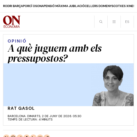
RODRI BARÇA
PORCÍ OSONA
PENSIÓ MÀXIMA JUBILACIÓ
CELLERS DOMENYS
COTXES XINES
OPINIÓ
​​​​​​​A què juguem amb els
pressupostos?
RAT GASOL
BARCELONA. DIMARTS, 2 DE JUNY DE 2026. 05:30
TEMPS DE LECTURA: 4 MINUTS