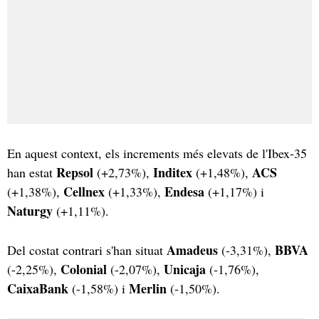
En aquest context, els increments més elevats de l'Ibex-35
Repsol
Inditex
ACS
han estat
(+2,73%),
(+1,48%),
Cellnex
Endesa
(+1,38%),
(+1,33%),
(+1,17%) i
Naturgy
(+1,11%).
Amadeus
BBVA
Del costat contrari s'han situat
(-3,31%),
Colonial
Unicaja
(-2,25%),
(-2,07%),
(-1,76%),
CaixaBank
Merlin
(-1,58%) i
(-1,50%).