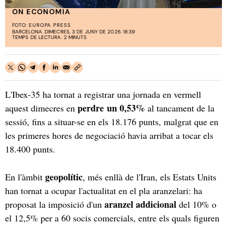
ON ECONOMIA
FOTO:
EUROPA PRESS
BARCELONA. DIMECRES, 3 DE JUNY DE 2026. 18:39
TEMPS DE LECTURA: 2 MINUTS
L'Ibex-35 ha tornat a registrar una jornada en vermell
perdre
un 0,53%
aquest dimecres en
al tancament de la
sessió, fins a situar-se en els 18.176 punts, malgrat que en
les primeres hores de negociació havia arribat a tocar els
18.400 punts.
geopolític
En l'àmbit
, més enllà de l'Iran, els Estats Units
han tornat a ocupar l'actualitat en el pla aranzelari: ha
aranzel addicional
proposat la imposició d'un
del 10% o
el 12,5% per a 60 socis comercials, entre els quals figuren