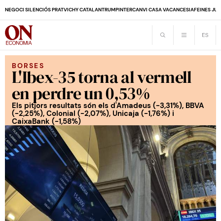
NEGOCI SILENCIÓS PRAT
VICHY CATALAN
TRUMP
INTERCANVI CASA VACANCES
IA
FEINES JUB
BORSES
L'Ibex-35 torna al vermell
en perdre un 0,53%
Els pitjors resultats són els d'Amadeus (-3,31%), BBVA
(-2,25%), Colonial (-2,07%), Unicaja (-1,76%) i
CaixaBank (-1,58%)