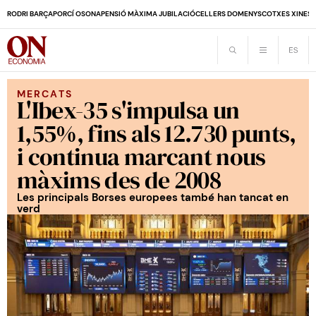
RODRI BARÇA
PORCÍ OSONA
PENSIÓ MÀXIMA JUBILACIÓ
CELLERS DOMENYS
COTXES XINES
MERCATS
L'Ibex-35 s'impulsa un
1,55%, fins als 12.730 punts,
i continua marcant nous
màxims des de 2008
Les principals Borses europees també han tancat en
verd