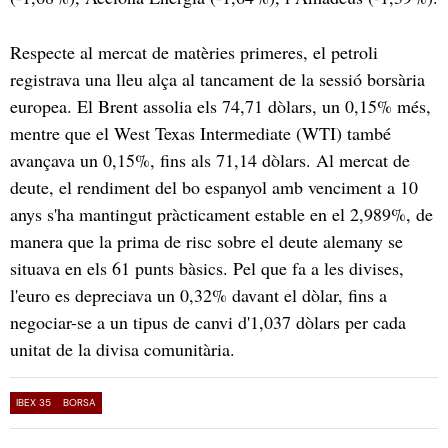
Respecte al mercat de matèries primeres, el petroli
registrava una lleu alça al tancament de la sessió borsària
europea. El Brent assolia els 74,71 dòlars, un 0,15% més,
mentre que el West Texas Intermediate (WTI) també
avançava un 0,15%, fins als 71,14 dòlars. Al mercat de
deute, el rendiment del bo espanyol amb venciment a 10
anys s'ha mantingut pràcticament estable en el 2,989%, de
manera que la prima de risc sobre el deute alemany se
situava en els 61 punts bàsics. Pel que fa a les divises,
l'euro es depreciava un 0,32% davant el dòlar, fins a
negociar-se a un tipus de canvi d'1,037 dòlars per cada
unitat de la divisa comunitària.
IBEX 35
BORSA