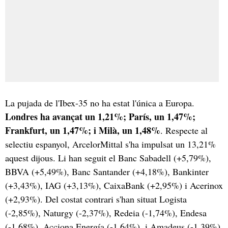
La pujada de l'Ibex-35 no ha estat l'única a Europa.
Londres ha avançat un 1,21%; París, un 1,47%;
Frankfurt, un 1,47%; i Milà, un 1,48%
. Respecte al
selectiu espanyol, ArcelorMittal s'ha impulsat un 13,21%
aquest dijous. Li han seguit el Banc Sabadell (+5,79%),
BBVA (+5,49%), Banc Santander (+4,18%), Bankinter
(+3,43%), IAG (+3,13%), CaixaBank (+2,95%) i Acerinox
(+2,93%). Del costat contrari s'han situat Logista
(-2,85%), Naturgy (-2,37%), Redeia (-1,74%), Endesa
(-1,68%), Acciona Energía (-1,64%), i Amadeus (-1,39%).