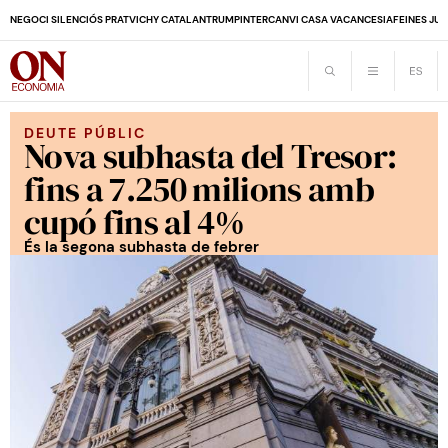
NEGOCI SILENCIÓS PRAT
VICHY CATALAN
TRUMP
INTERCANVI CASA VACANCES
IA
FEINES JUB
DEUTE PÚBLIC
Nova subhasta del Tresor:
fins a 7.250 milions amb
cupó fins al 4%
És la segona subhasta de febrer