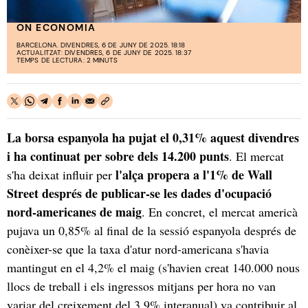
ON ECONOMIA
BARCELONA. DIVENDRES, 6 DE JUNY DE 2025. 18:18
ACTUALITZAT: DIVENDRES, 6 DE JUNY DE 2025. 18:37
TEMPS DE LECTURA: 2 MINUTS
La borsa espanyola ha pujat el 0,31% aquest divendres
i ha continuat per sobre dels 14.200 punts
. El mercat
l'alça propera a l'1% de Wall
s'ha deixat influir per
Street després de publicar-se les dades d'ocupació
nord-americanes de maig
. En concret, el mercat americà
pujava un 0,85% al final de la sessió espanyola després de
conèixer-se que la taxa d'atur nord-americana s'havia
mantingut en el 4,2% el maig (s'havien creat 140.000 nous
llocs de treball i els ingressos mitjans per hora no van
variar del creixement del 3,9% interanual) va contribuir al