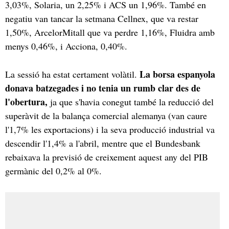
3,03%, Solaria, un 2,25% i ACS un 1,96%. També en
negatiu van tancar la setmana Cellnex, que va restar
1,50%, ArcelorMitall que va perdre 1,16%, Fluidra amb
menys 0,46%, i Acciona, 0,40%.
La borsa espanyola
La sessió ha estat certament volàtil.
donava batzegades i no tenia un rumb clar des de
l'obertura,
ja que s'havia conegut també la reducció del
superàvit de la balança comercial alemanya (van caure
l'1,7% les exportacions) i la seva producció industrial va
descendir l'1,4% a l'abril, mentre que el Bundesbank
rebaixava la previsió de creixement aquest any del PIB
germànic del 0,2% al 0%.