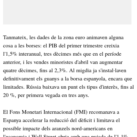
Tanmateix, les dades de la zona euro animaven alguna
cosa a les borses: el PIB del primer trimestre creixia
l'1,5% interanual, tres dècimes més que en el període
anterior, i les vendes minoristes d'abril van augmentar
quatre dècimes, fins al 2,3%. Al migdia ja s'instal·laven
definitivament els guanys a la borsa espanyola, encara que
limitades. Rússia baixava un punt els tipus d'interès, fins al
20 %, per primera vegada en tres anys.
El Fons Monetari Internacional (FMI) recomanava a
Espanya accelerar la reducció del dèficit i limitava el
possible impacte dels aranzels nord-americans en
l'economia i Wall Street obria amb una pujada de l'1,1%,