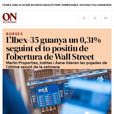
FEINES JUBILAT
JAUME ROURES
FUNDACIÓ PERE TARRÉS
IA
IBEX-35
CASES ITALIANS
DENÚNCI
BORSES
L'Ibex-35 guanya un 0,31%
seguint el to positiu de
l'obertura de Wall Street
Merlin Properties, Inditex i Aena lideren les pujades de
l'última sessió de la setmana