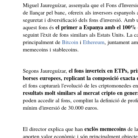
Miguel Jaureguízar, assenyala que el Fons d'Inversi
de llançar pel banc, ofereix als inversors espanyol
seguretat i diversificació dels fons d'inversió. Am
el primer a Espanya amb el 100% 
aquest fons és
seguint l'èxit de fons similars als Estats Units. La 
principalment de
Bitcoin
i
Ethereum
, juntament am
memecoins i stablecoins.
el fons inverteix en ETPs, pr
Segons Jaureguízar,
borses europees, replicant la composició exacta 
el fons capturarà l'evolució de les criptomonedes en l
resultats molt similars al mercat cripto en gener
poden accedir al fons, complint la definició de pro
mínim d'inversió de 30.000 euros.
exclòs memecoins
El director explica que han
de la
aporten valor econòmic i són principalment objecte