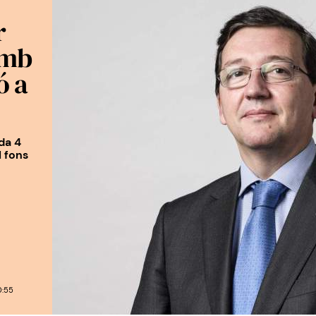
r
amb
ó a
da 4
l fons
0:55