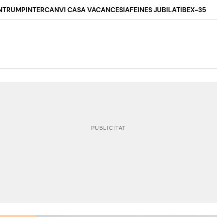
N
TRUMP
INTERCANVI CASA VACANCES
IA
FEINES JUBILAT
IBEX-35