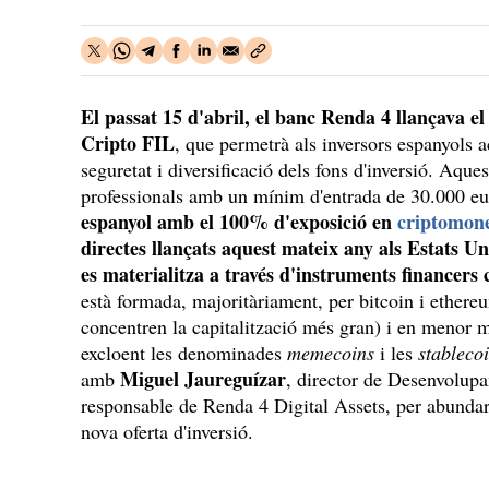
El passat 15 d'abril, el banc Renda 4 llançava e
Cripto FIL
, que permetrà als inversors espanyols a
seguretat i diversificació dels fons d'inversió. Aque
professionals amb un mínim d'entrada de 30.000 eur
espanyol amb el 100% d'exposició en
criptomon
directes llançats aquest mateix any als Estats Un
es materialitza a través d'instruments financers c
està formada, majoritàriament, per bitcoin i ether
concentren la capitalització més gran) i en menor 
excloent les denominades
memecoins
i les
stablecoi
Miguel Jaureguízar
amb
, director de Desenvolup
responsable de Renda 4 Digital Assets, per abundar 
nova oferta d'inversió.