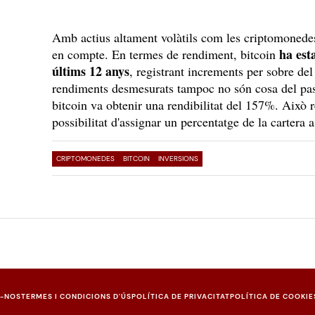
Amb actius altament volàtils com les criptomonedes
ha est
en compte. En termes de rendiment, bitcoin
últims 12 anys
, registrant increments per sobre de
rendiments desmesurats tampoc no són cosa del pass
bitcoin va obtenir una rendibilitat del 157%. Això r
possibilitat d'assignar un percentatge de la cartera 
CRIPTOMONEDES
BITCOIN
INVERSIONS
U-NOS
TERMES I CONDICIONS D'ÚS
POLÍTICA DE PRIVACITAT
POLÍTICA DE COOKIE