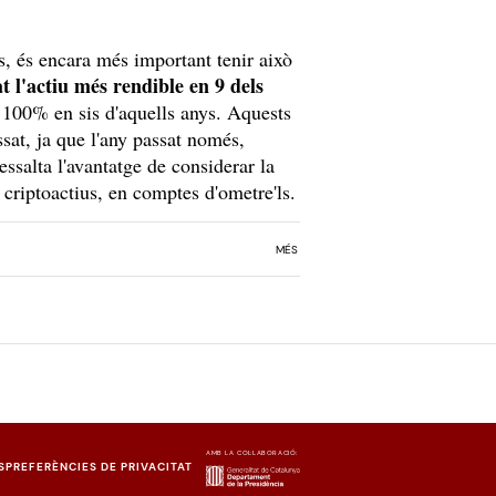
, és encara més important tenir això
at l'actiu més rendible en 9 dels
l 100% en sis d'aquells anys. Aquests
at, ja que l'any passat només,
essalta l'avantatge de considerar la
a criptoactius, en comptes d'ometre'ls.
MÉS
AMB LA COL·LABORACIÓ:
S
PREFERÈNCIES DE PRIVACITAT