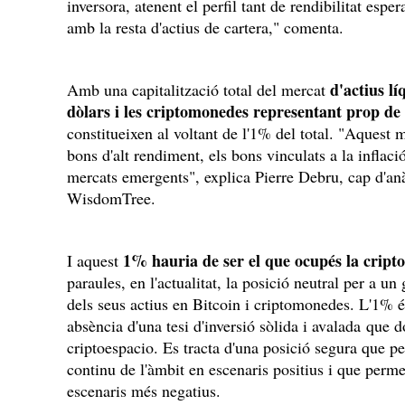
inversora, atenent el perfil tant de rendibilitat esper
amb la resta d'actius de cartera," comenta.
d'actius l
Amb una capitalització total del mercat
dòlars i les criptomonedes representant prop de 
constitueixen al voltant de l'1% del total. "Aquest
bons d'alt rendiment, els bons vinculats a la inflació
mercats emergents", explica Pierre Debru, cap d'anàl
WisdomTree.
1% hauria de ser el que ocupés la crip
I aquest
paraules, en l'actualitat, la posició neutral per a un
dels seus actius en Bitcoin i criptomonedes. L'1% és
absència d'una tesi d'inversió sòlida i avalada que d
criptoespacio. Es tracta d'una posició segura que p
continu de l'àmbit en escenaris positius i que perme
escenaris més negatius.