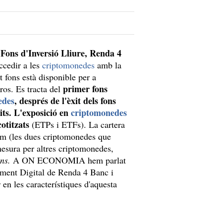
l Fons d'Inversió Lliure, Renda 4
ccedir a les
criptomonedes
amb la
st fons està disponible per a
primer fons
os. Es tracta del
edes
, després de l'èxit dels fons
its.
L'exposició
en
criptomonedes
otitzats
(ETPs i ETFs). La cartera
eum (les dues criptomonedes que
mesura per altres criptomonedes,
ns.
A ON ECONOMIA hem parlat
ament Digital de Renda 4 Banc i
en les característiques d'aquesta