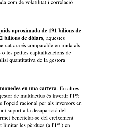
ada com de volatilitat i correlació
íquids aproximada de 191 bilions de
2 bilions de dòlars
, aquestes
 mercat ara és comparable en mida als
 o les petites capitalitzacions de
isi quantitativa de la gestora
tomonedes en una cartera
. En altres
 gestor de multiactius és invertir l'1%
 l'opció racional per als inversors en
oni suport a la desaparició del
ermet beneficiar-se del creixement
t limitar les pèrdues (a l'1%) en