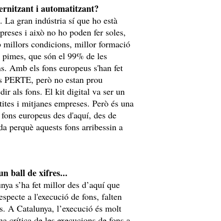
ernitzant i automatitzant?
. La gran indústria sí que ho està
mpreses i això no ho poden fer soles,
b millors condicions, millor formació
s pimes, que són el 99% de les
s. Amb els fons europeus s'han fet
ls PERTE, però no estan prou
dir als fons. El kit digital va ser un
etites i mitjanes empreses. Però és una
 fons europeus des d'aquí, des de
a perquè aquests fons arribessin a
n ball de xifres...
nya s’ha fet millor des d’aquí que
especte a l'execució de fons, falten
as. A Catalunya, l’execució és molt
na crítica de les execucions de fons a