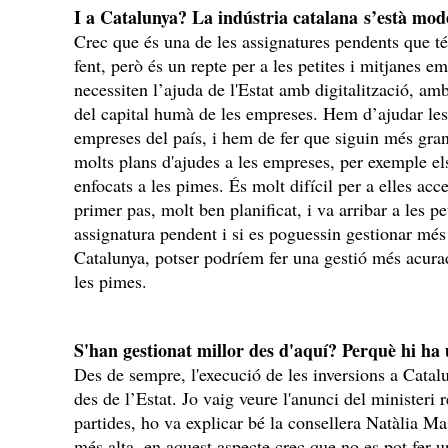
I a Catalunya? La indústria catalana s’està mod
Crec que és una de les assignatures pendents que té
fent, però és un repte per a les petites i mitjanes e
necessiten l’ajuda de l'Estat amb digitalització, am
del capital humà de les empreses. Hem d’ajudar le
empreses del país, i hem de fer que siguin més gran
molts plans d'ajudes a les empreses, per exemple e
enfocats a les pimes. És molt difícil per a elles acce
primer pas, molt ben planificat, i va arribar a les p
assignatura pendent i si es poguessin gestionar més
Catalunya, potser podríem fer una gestió més acurad
les pimes.
S'han gestionat millor des d'aquí? Perquè hi ha u
Des de sempre, l'execució de les inversions a Catalu
des de l’Estat. Jo vaig veure l'anunci del ministeri r
partides, ho va explicar bé la consellera Natàlia M
més alta, en aquest aspecte crec que no es pot fer u