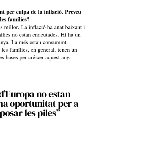
nt per culpa de la inflació. Preveu
les famílies?
 millor. La inflació ha anat baixant i
mílies no estan endeutades. Hi ha un
panya. I a més estan consumint.
 les famílies, en general, tenen un
es bases per créixer aquest any.
t d’Europa no estan
na oportunitat per a
osar les piles”