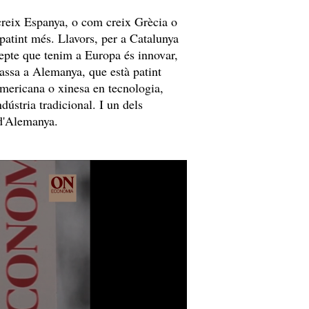
creix Espanya, o com creix Grècia o
 patint més. Llavors, per a Catalunya
repte que tenim a Europa és innovar,
i passa a Alemanya, que està patint
americana o xinesa en tecnologia,
ndústria tradicional. I un dels
d'Alemanya.