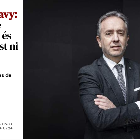
avy:
e
 és
st ni
es de
. 05:30
. 07:24