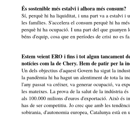
És sostenible més estalvi i alhora més consum?
Sí, perquè hi ha liquiditat, i una part va a estalvi i
les famílies. S'accelera el consum perquè hi ha més e
perquè hi ha ocupació. I una part del que guanyen 
béns d'equip, cosa que en períodes de crisi no es fa
Estem veient ERO i fins i tot algun tancament de
notícies com la de Chery. Hem de patir per la in
Un dels objectius d'aquest Govern ha sigut la indus
la pandèmia hi ha hagut un alentiment de tota la ind
l'any passat va créixer, va generar ocupació, va expo
les mateixes. La prova de la salut de la indústria és 
als 100.000 milions d'euros d'exportació. Això és i
has de ser competitiu. Jo crec que amb les tendènci
sobirania, d'autonomia europea, Catalunya està en 