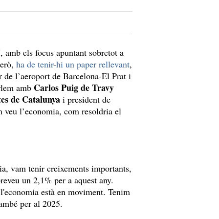
M
, amb els focus apuntant sobretot a
però,
ha de tenir-hi un paper rellevant
,
r de l’aeroport de Barcelona-El Prat i
Carlos Puig de Travy
parlem amb
tes de Catalunya
i president de
m veu l’economia, com resoldria el
a, vam tenir creixements importants,
 preveu un 2,1% per a aquest any.
e l'economia està en moviment. Tenim
també per al 2025.