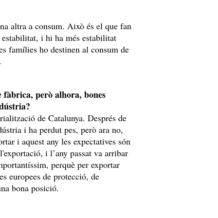
 una altra a consum. Això és el que fan
stabilitat, i hi ha més estabilitat
les famílies ho destinen al consum de
.
 fàbrica, però alhora, bones
dústria?
trialització de Catalunya. Després de
ústria i ha perdut pes, però ara no,
rtar i aquest any les expectatives són
l'exportació, i l’any passat va arribar
mportantíssim, perquè per exportar
es europees de protecció, de
una bona posició.