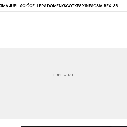
IMA JUBILACIÓ
CELLERS DOMENYS
COTXES XINESOS
IA
IBEX-35