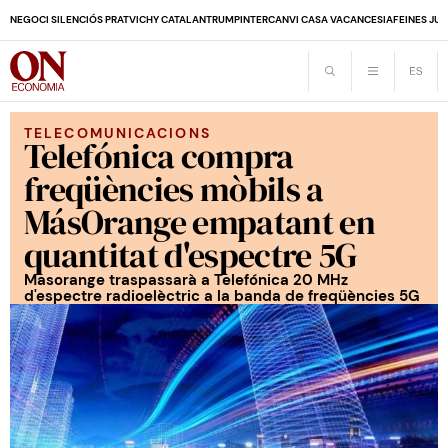
NEGOCI SILENCIÓS PRAT
VICHY CATALAN
TRUMP
INTERCANVI CASA VACANCES
IA
FEINES JUB
TELECOMUNICACIONS
Telefónica compra
freqüències mòbils a
MásOrange empatant en
quantitat d'espectre 5G
Masorange traspassarà a Telefónica 20 MHz
d'espectre radioelèctric a la banda de freqüències 5G