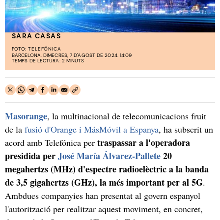
SARA CASAS
FOTO:
TELEFÓNICA
BARCELONA. DIMECRES, 7 D'AGOST DE 2024. 14:09
TEMPS DE LECTURA: 2 MINUTS
Masorange
, la multinacional de telecomunicacions fruit
de la
fusió d'Orange i MásMóvil a Espanya
, ha subscrit un
traspassar a l'operadora
acord amb Telefónica per
presidida per
José María Álvarez-Pallete
20
megahertzs (MHz) d'espectre radioelèctric a la banda
de 3,5 gigahertzs (GHz), la més important per al 5G
.
Ambdues companyies han presentat al govern espanyol
l'autorització per realitzar aquest moviment, en concret,