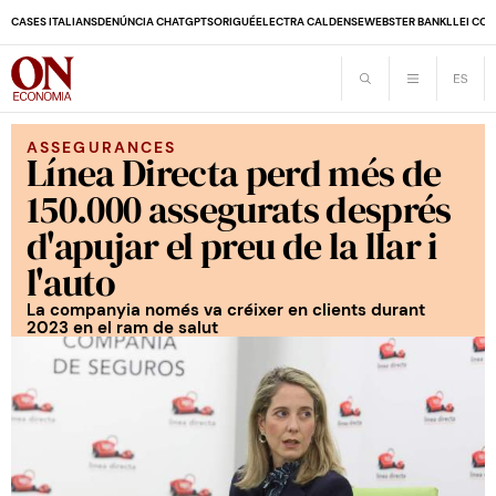
CASES ITALIANS
DENÚNCIA CHATGPT
SORIGUÉ
ELECTRA CALDENSE
WEBSTER BANK
LLEI CO
ASSEGURANCES
Línea Directa perd més de
150.000 assegurats després
d'apujar el preu de la llar i
l'auto
La companyia només va créixer en clients durant
2023 en el ram de salut