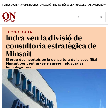
FEINES JUBILAT
JAUME ROURES
FUNDACIÓ PERE TARRÉS
IA
IBEX-35
CASES ITALIANS
DENÚNCI
TECNOLOGIA
Indra ven la divisió de
consultoria estratègica de
Minsait
El grup desinverteix en la consultora de la seva filial
Minsait per centrar-se en àrees industrials i
tecnològiques