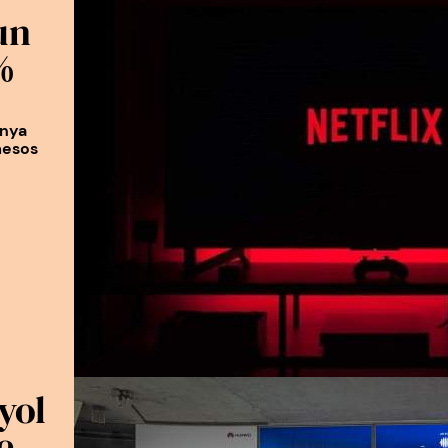
un
%
anya
mesos
yol
e