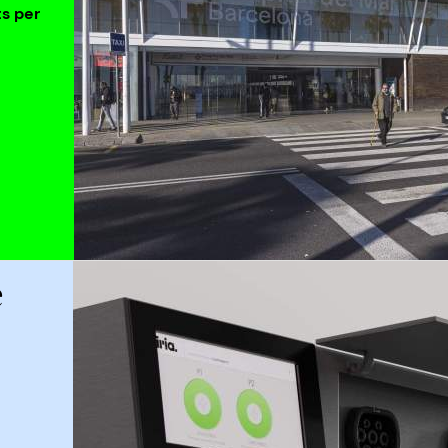
s per
e