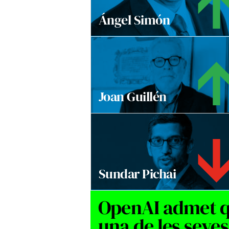
Ángel Simón
Joan Guillén
Sundar Pichai
OpenAI admet 
una de les seves