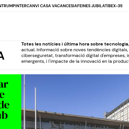
N
TRUMP
INTERCANVI CASA VACANCES
IA
FEINES JUBILAT
IBEX-35
Totes les notícies i última hora sobre tecnologia
actual. Informació sobre noves tendències digitals, in
A
ciberseguretat, transformació digital d'empreses, 
emergents, i l'impacte de la innovació en la producti
ar
te
 de
mb