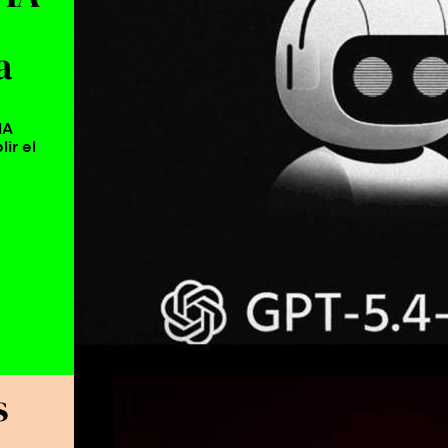
a
IA
ir el
s