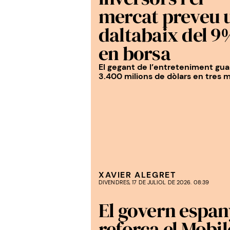
mercat preveu 
daltabaix del 9
en borsa
El gegant de l’entreteniment gu
3.400 milions de dòlars en tres 
XAVIER ALEGRET
DIVENDRES, 17 DE JULIOL DE 2026. 08:39
El govern espan
reforça el Mobil