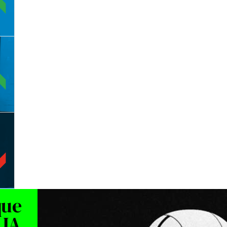
que
 IA