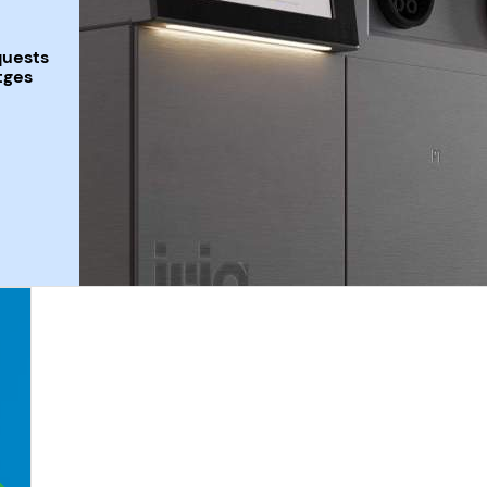
quests
tges