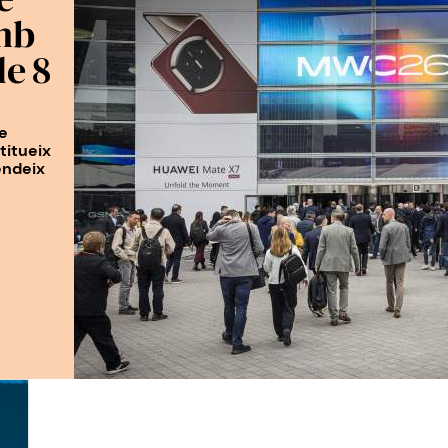
mb
e 8
se
titueix
endeix