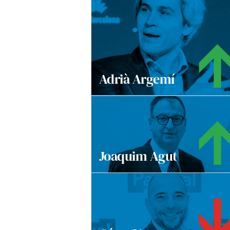
Adrià Argemí
Joaquim Agut