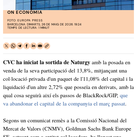
ON ECONOMIA
FOTO:
EUROPA PRESS
BARCELONA. DIMARTS, 26 DE MAIG DE 2026. 19:24
TEMPS DE LECTURA: 1 MINUT
CVC ha iniciat la sortida de Naturgy
amb la posada en
venda de la seva participació del 13,8%, mitjançant una
col·locació privada d'un paquet de l'11,08% del capital i la
liquidació d'un altre 2,72% que posseïa en derivats, amb la
qual cosa seguirà així els passos de BlackRock/GIP,
que
va abandonar el capital de la companyia el març passat
.
Segons un comunicat remès a la Comissió Nacional del
Mercat de Valors (CNMV), Goldman Sachs Bank Europe
SE, actuant com a entitat col·locadora, ha llançat una