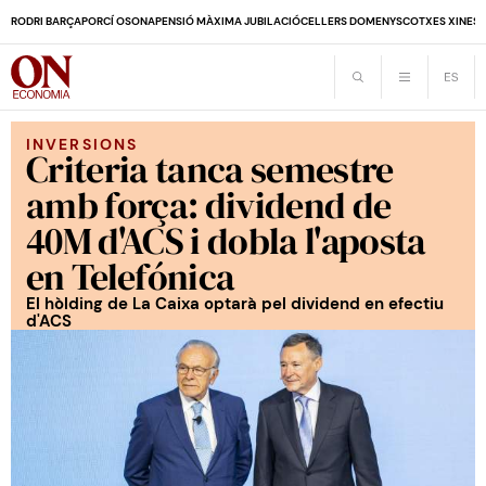
RODRI BARÇA
PORCÍ OSONA
PENSIÓ MÀXIMA JUBILACIÓ
CELLERS DOMENYS
COTXES XINES
INVERSIONS
Criteria tanca semestre
amb força: dividend de
40M d'ACS i dobla l'aposta
en Telefónica
El hòlding de La Caixa optarà pel dividend en efectiu
d'ACS