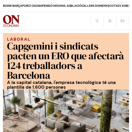
RODRI BARÇA
PORCÍ OSONA
PENSIÓ MÀXIMA JUBILACIÓ
CELLERS DOMENYS
COTXES XINES
LABORAL
Capgemini i sindicats
pacten un ERO que afectarà
124 treballadors a
Barcelona
A la capital catalana, l'empresa tecnològica té una
plantilla de 1.600 persones