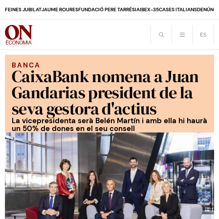
FEINES JUBILAT
JAUME ROURES
FUNDACIÓ PERE TARRÉS
IA
IBEX-35
CASES ITALIANS
DENÚNCI
BANCA
CaixaBank nomena a Juan
Gandarias president de la
seva gestora d'actius
La vicepresidenta serà Belén Martín i amb ella hi haurà
un 50% de dones en el seu consell