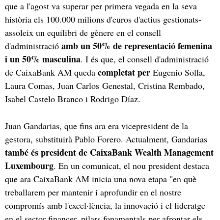
que a l'agost va superar per primera vegada en la seva
història els 100.000 milions d'euros d'actius gestionats-
assoleix un equilibri de gènere en el consell
amb un 50% de representació femenina
d'administració
i un 50% masculina
. I és que, el consell d'administració
completat per
de CaixaBank AM queda
Eugenio Solla,
Laura Comas, Juan Carlos Genestal, Cristina Rembado,
Isabel Castelo Branco i Rodrigo Díaz.
Juan Gandarias, que fins ara era vicepresident de la
gestora, substituirà Pablo Forero. Actualment, Gandarias
també és president de CaixaBank Wealth Management
Luxembourg
. En un comunicat, el nou president destaca
que ara CaixaBank AM inicia una nova etapa "en què
treballarem per mantenir i aprofundir en el nostre
compromís amb l'excel·lència, la innovació i el lideratge
en el sector financer, pilars fonamentals per afrontar els