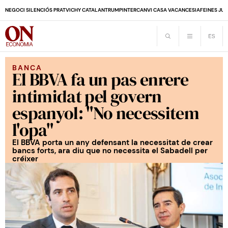
NEGOCI SILENCIÓS PRAT
VICHY CATALAN
TRUMP
INTERCANVI CASA VACANCES
IA
FEINES JUB
BANCA
El BBVA fa un pas enrere
intimidat pel govern
espanyol: "No necessitem
l'opa"
El BBVA porta un any defensant la necessitat de crear
bancs forts, ara diu que no necessita el Sabadell per
créixer