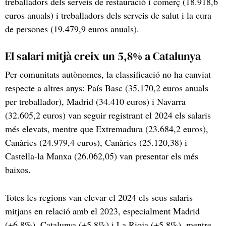
treballadors dels serveis de restauració i comerç (18.918,6
euros anuals) i treballadors dels serveis de salut i la cura
de persones (19.479,9 euros anuals).
El salari mitjà creix un 5,8% a Catalunya
Per comunitats autònomes, la classificació no ha canviat
respecte a altres anys: País Basc (35.170,2 euros anuals
per treballador), Madrid (34.410 euros) i Navarra
(32.605,2 euros) van seguir registrant el 2024 els salaris
més elevats, mentre que Extremadura (23.684,2 euros),
Canàries (24.979,4 euros), Canàries (25.120,38) i
Castella-la Manxa (26.062,05) van presentar els més
baixos.
Totes les regions van elevar el 2024 els seus salaris
mitjans en relació amb el 2023, especialment Madrid
(+6,8%), Catalunya (+5,8%) i La Rioja (+5,8%), mentre