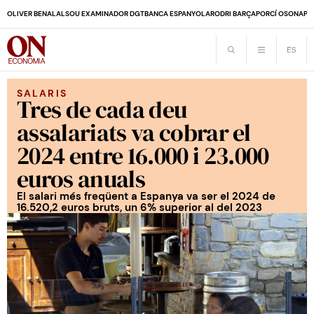
OLIVER BENALAL
SOU EXAMINADOR DGT
BANCA ESPANYOLA
RODRI BARÇA
PORCÍ OSONA
PE
SALARIS
Tres de cada deu
assalariats va cobrar el
2024 entre 16.000 i 23.000
euros anuals
El salari més freqüent a Espanya va ser el 2024 de
16.520,2 euros bruts, un 6% superior al del 2023