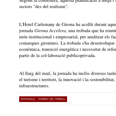
Segons la consellera, aquesta planificació a mitjà i
sectors "des del realisme".
L'Hotel Carlemany de Girona ha acollit durant aques
jornada
Girona Accelera
, una trobada que ha reuni
món institucional i empresarial, per analitzar els fa
comarques gironines. La trobada s'ha desenvolupat 
econòmica, transició energètica i necessitat de reforç
partir de la col·laboració publicoprivada.
Al llarg del matí, la jornada ha inclòs diverses ta
el turisme i territori, la innovació i la sostenibilitat
infraestructures.
PATRONALS
FOMENT DEL TREBALL