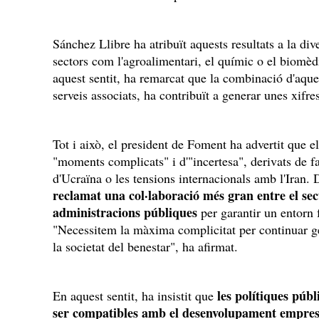
Sánchez Llibre ha atribuït aquests resultats a la div
sectors com l'agroalimentari, el químic o el biomèd
aquest sentit, ha remarcat que la combinació d'aque
serveis associats, ha contribuït a generar unes xifr
Tot i això, el president de Foment ha advertit que e
"moments complicats" i d'"incertesa", derivats de f
d'Ucraïna o les tensions internacionals amb l'Iran.
reclamat una col·laboració més gran entre el sec
administracions públiques
per garantir un entorn f
"Necessitem la màxima complicitat per continuar gen
la societat del benestar", ha afirmat.
les polítiques públ
En aquest sentit, ha insistit que
ser compatibles amb el desenvolupament empres