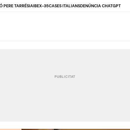
Ó PERE TARRÉS
IA
IBEX-35
CASES ITALIANS
DENÚNCIA CHATGPT