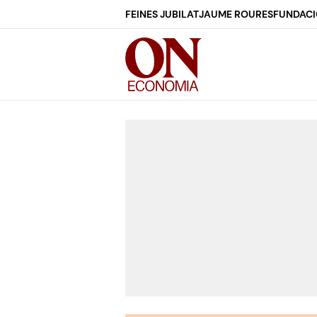
FEINES JUBILAT
JAUME ROURES
FUNDACI