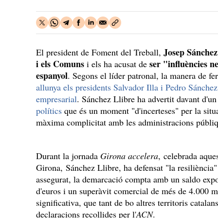
Josep Sánchez
El president de Foment del Treball,
i els Comuns
ser "influències ne
i els ha acusat de
espanyol
. Segons el líder patronal, la manera de fe
allunya els presidents Salvador Illa i Pedro Sánchez
empresarial
. Sánchez Llibre ha advertit davant d'un
polítics
que és un moment "d'incerteses" per la situa
màxima complicitat amb les administracions públiq
Durant la jornada
Girona accelera
, celebrada aque
Girona, Sánchez Llibre, ha defensat "la resiliència
assegurat, la demarcació compta amb un saldo expo
d'euros i un superàvit comercial de més de 4.000 m
significativa, que tant de bo altres territoris catalan
declaracions recollides per l'
ACN
.