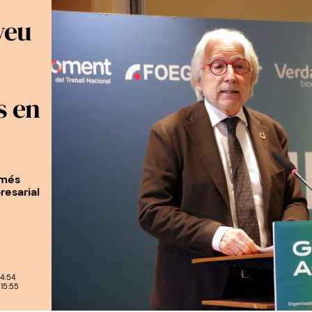
veu
s en
 més
resarial
4:54
15:55