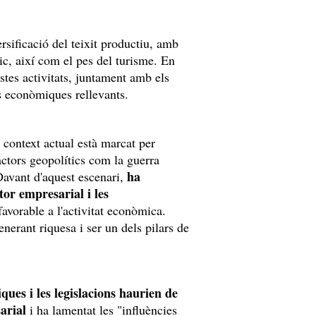
ersificació del teixit productiu, amb
ic, així com el pes del turisme. En
stes activitats, juntament amb els
es econòmiques rellevants.
l context actual està marcat per
actors geopolítics com la guerra
ha
 Davant d'aquest escenari,
tor empresarial i les
avorable a l'activitat econòmica.
erant riquesa i ser un dels pilars de
iques i les legislacions haurien de
arial
i ha lamentat les "influències