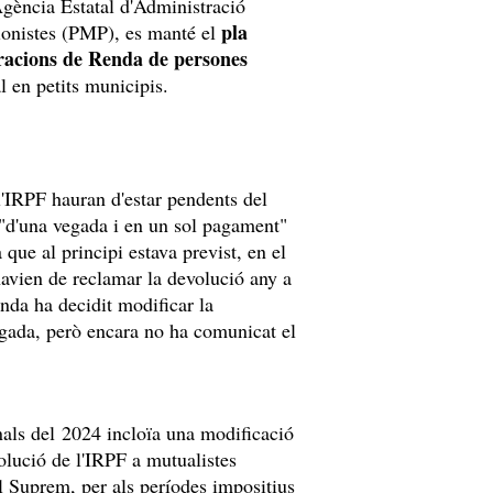
'Agència Estatal d'Administració
pla
sionistes (PMP), es manté el
laracions de Renda de persones
l en petits municipis.
l'IRPF hauran d'estar pendents del
 "d'una vegada i en un sol pagament"
 que al principi estava previst, en el
havien de reclamar la devolució any a
nda ha decidit modificar la
egada, però encara no ha comunicat el
nals del 2024 incloïa una modificació
olució de l'IRPF a mutualistes
al Suprem, per als períodes impositius