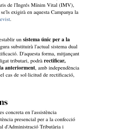
aris de l'Ingrés Mínim Vital (IMV),
o se'ls exigirà en aquesta Campanya la
evist
.
sistema únic per a la
establir un
gura substituirà l'actual sistema dual
tificació. D'aquesta forma, mitjançant
rectificar,
ligat tributari, podrà
da anteriorment
, amb independència
el cas de sol·licitud de rectificació,
ans
s concreta en l'assistència
stència presencial per a la confecció
al d'Administració Tributària i