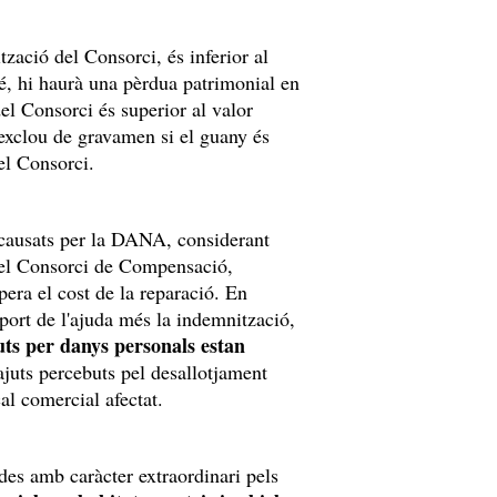
tzació del Consorci, és inferior al
bé, hi haurà una pèrdua patrimonial en
del Consorci és superior al valor
'exclou de gravamen si el guany és
del Consorci.
s causats per la DANA, considerant
 del Consorci de Compensació,
era el cost de la reparació. En
mport de l'ajuda més la indemnització,
juts per danys personals estan
ajuts percebuts pel desallotjament
cal comercial afectat.
des amb caràcter extraordinari pels