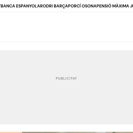
T
BANCA ESPANYOLA
RODRI BARÇA
PORCÍ OSONA
PENSIÓ MÀXIMA J