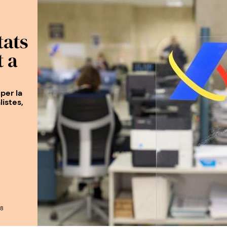
tats
t a
per la
istes,
48