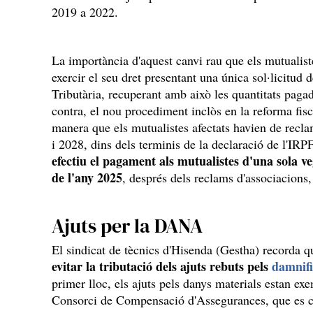
2019 a 2022.
La importància d'aquest canvi rau que els mutualis
exercir el seu dret presentant una única sol·licitud 
Tributària, recuperant amb això les quantitats pagad
contra, el nou procediment inclòs en la reforma fisc
manera que els mutualistes afectats havien de recla
i 2028, dins dels terminis de la declaració de l'IRP
efectiu el pagament als mutualistes d'una sola v
de l'any 2025
, després dels reclams d'associacions, 
Ajuts per la DANA
El sindicat de tècnics d'Hisenda (Gestha) recorda q
evitar la tributació dels ajuts rebuts pels
damnifi
primer lloc, els ajuts pels danys materials estan ex
Consorci de Compensació d'Assegurances, que es co